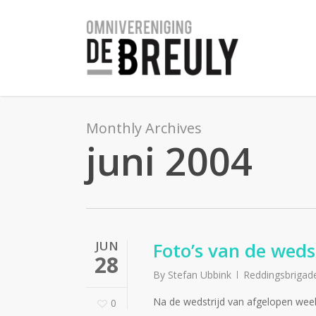
Skip
to
main
content
Monthly Archives
juni 2004
JUN
Foto’s van de wedst
28
By
Stefan Ubbink
Reddingsbrigad
Na de wedstrijd van afgelopen weeke
0