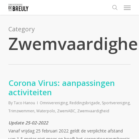
Menu
Skip
to
search
main
content
Category
Zwemvaardighe
Corona Virus: aanpassingen
activiteiten
By
Taco Hanou
Omnivereniging
,
Reddingsbrigade
,
Sportvereniging
,
Trimzwemmen
,
Waterpolo
,
ZwemABC
,
Zwemvaardigheid
Update 25-02-2022
Vanaf vrijdag 25 februari 2022 geldt de verplichte afstand
van 1,5 meter niet meer en hoeft het coronatoegangsbewijs