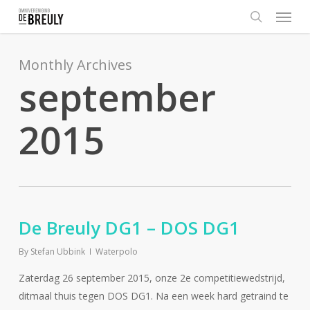
Menu
Skip
to
search
main
content
Monthly Archives
september
2015
De Breuly DG1 – DOS DG1
By
Stefan Ubbink
Waterpolo
Zaterdag 26 september 2015, onze 2e competitiewedstrijd,
ditmaal thuis tegen DOS DG1. Na een week hard getraind te