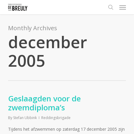
Menu
Skip
to
search
main
content
Monthly Archives
december
2005
Geslaagden voor de
zwemdiploma’s
By
Stefan Ubbink
Reddingsbrigade
Tijdens het afzwemmen op zaterdag 17 december 2005 zijn