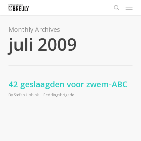
Menu
Skip
to
search
main
content
Monthly Archives
juli 2009
42 geslaagden voor zwem-ABC
By
Stefan Ubbink
Reddingsbrigade