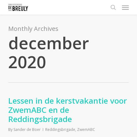
Menu
Skip
to
search
main
content
Monthly Archives
december
2020
Lessen in de kerstvakantie voor
ZwemABC en de
Reddingsbrigade
By
Sander de Boer
Reddingsbrigade
,
ZwemABC