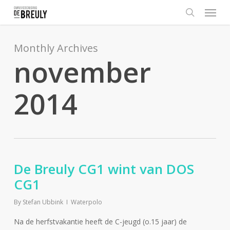
Menu
Skip
to
search
main
content
Monthly Archives
november
2014
De Breuly CG1 wint van DOS
CG1
By
Stefan Ubbink
Waterpolo
Na de herfstvakantie heeft de C-jeugd (o.15 jaar) de