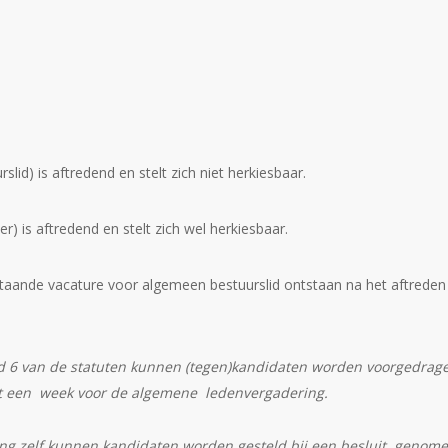
slid) is aftredend en stelt zich niet herkiesbaar.
) is aftredend en stelt zich wel herkiesbaar.
taande vacature voor algemeen bestuurslid ontstaan na het aftreden
id 6 van de statuten kunnen (tegen)kandidaten worden voorgedrag
ot een week voor de algemene ledenvergadering.
g zelf kunnen kandidaten worden gesteld bij een besluit, genom