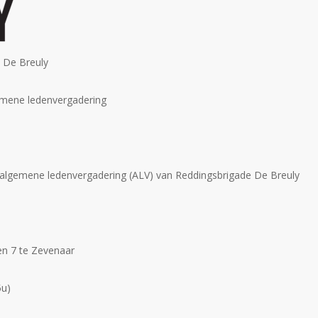
e De Breuly
gemene ledenvergadering
 de algemene ledenvergadering (ALV) van Reddingsbrigade De Breuly
en 7 te Zevenaar
5u)