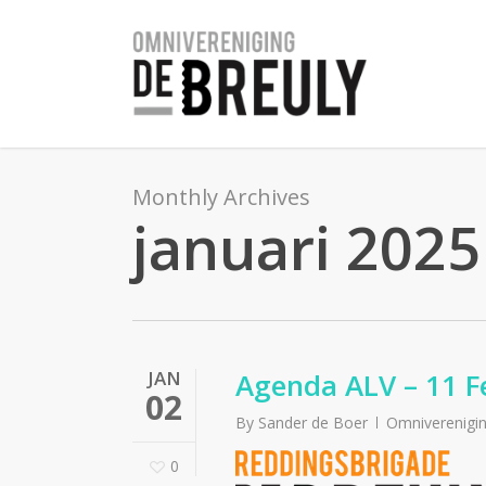
Skip
to
main
content
Monthly Archives
januari 2025
JAN
Agenda ALV – 11 F
02
By
Sander de Boer
Omniverenigi
0