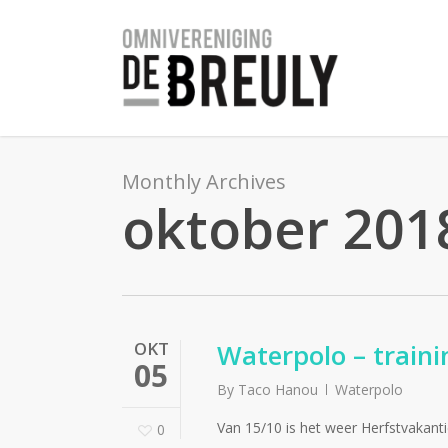
Skip
to
main
content
Monthly Archives
oktober 201
OKT
Waterpolo – traini
05
By
Taco Hanou
Waterpolo
Van 15/10 is het weer Herfstvakantie
0