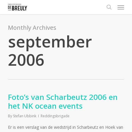
Menu
Skip
to
search
main
content
Monthly Archives
september
2006
Foto’s van Scharbeutz 2006 en
het NK ocean events
By
Stefan Ubbink
Reddingsbrigade
Er is een verslag van de wedstrijd in Scharbeutz en Hoek van