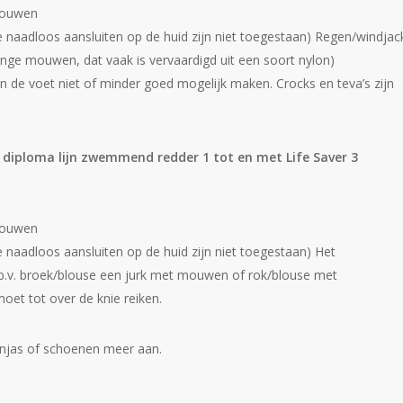
mouwen
 naadloos aansluiten op de huid zijn niet toegestaan) Regen/windjac
nge mouwen, dat vaak is vervaardigd uit een soort nylon)
an de voet niet of minder goed mogelijk maken. Crocks en teva’s zijn
e diploma lijn zwemmend redder 1 tot en met Life Saver 3
mouwen
 naadloos aansluiten op de huid zijn niet toegestaan) Het
.p.v. broek/blouse een jurk met mouwen of rok/blouse met
et tot over de knie reiken.
njas of schoenen meer aan.