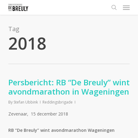
Menu
Skip
to
search
main
content
Tag
2018
Persbericht: RB “De Breuly” wint
avondmarathon in Wageningen
By
Stefan Ubbink
Reddingsbrigade
Zevenaar, 15 december 2018
RB “De Breuly” wint avondmarathon Wageningen