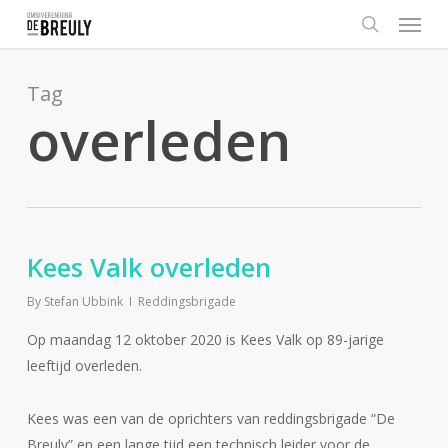
Menu
Skip
to
search
main
content
Tag
overleden
Kees Valk overleden
By
Stefan Ubbink
Reddingsbrigade
Op maandag 12 oktober 2020 is Kees Valk op 89-jarige
leeftijd overleden.
Kees was een van de oprichters van reddingsbrigade “De
Breuly” en een lange tijd een technisch leider voor de