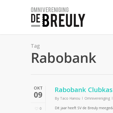
Skip
to
main
content
Tag
Rabobank
OKT
Rabobank Clubka
09
By
Taco Hanou
Omnivereniging
Dit jaar heeft SV de Breuly mee
0