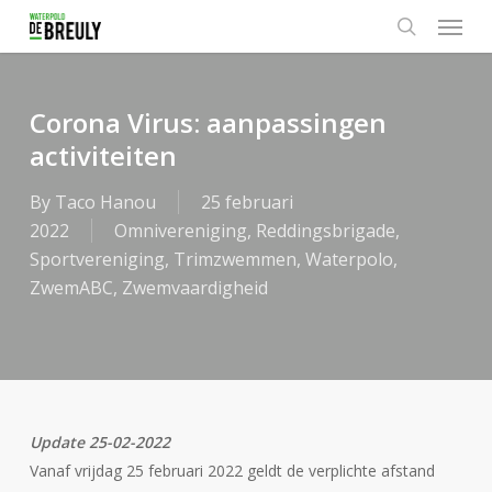
Menu
Skip
to
search
main
content
Corona Virus: aanpassingen
activiteiten
By
Taco Hanou
25 februari
2022
Omnivereniging
,
Reddingsbrigade
,
Sportvereniging
,
Trimzwemmen
,
Waterpolo
,
ZwemABC
,
Zwemvaardigheid
Update 25-02-2022
Vanaf vrijdag 25 februari 2022 geldt de verplichte afstand