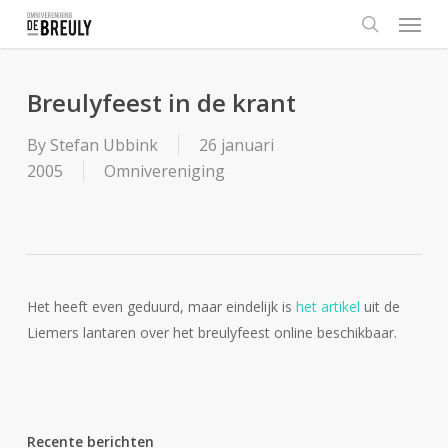
Menu
Skip
to
search
main
content
Breulyfeest in de krant
By
Stefan Ubbink
26 januari
2005
Omnivereniging
Het heeft even geduurd, maar eindelijk is
het artikel
uit de
Liemers lantaren over het breulyfeest online beschikbaar.
Recente berichten