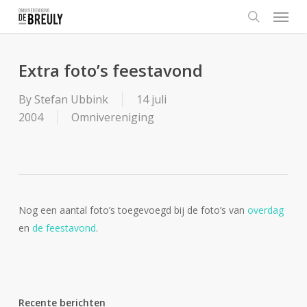
Menu
Skip
to
search
main
content
Extra foto’s feestavond
By
Stefan Ubbink
14 juli
2004
Omnivereniging
Nog een aantal foto’s toegevoegd bij de foto’s van
overdag
en
de feestavond
.
Recente berichten