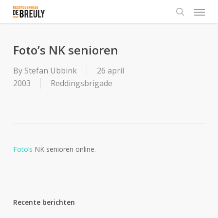
Menu
Skip
to
search
main
content
Foto’s NK senioren
By
Stefan Ubbink
26 april
2003
Reddingsbrigade
Foto’s
NK senioren online.
Recente berichten