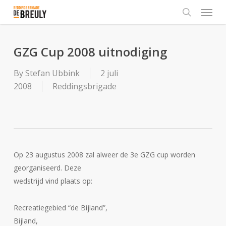
Menu
Skip
to
search
main
content
GZG Cup 2008 uitnodiging
By
Stefan Ubbink
2 juli
2008
Reddingsbrigade
Op 23 augustus 2008 zal alweer de 3e GZG cup worden
georganiseerd. Deze
wedstrijd vind plaats op:
Recreatiegebied “de Bijland”,
Bijland,