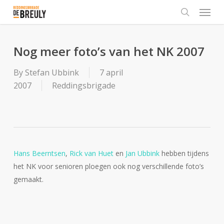
Menu
Skip
to
search
main
content
Nog meer foto’s van het NK 2007
By
Stefan Ubbink
7 april
2007
Reddingsbrigade
Hans Beerntsen
,
Rick van Huet
en
Jan Ubbink
hebben tijdens
het NK voor senioren ploegen ook nog verschillende foto’s
gemaakt.