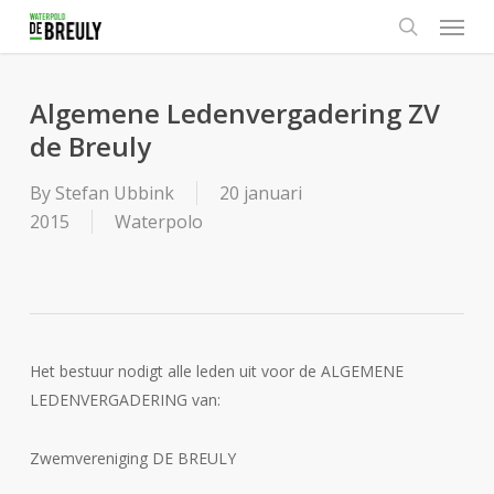
Menu
Skip
to
search
main
content
Algemene Ledenvergadering ZV
de Breuly
By
Stefan Ubbink
20 januari
2015
Waterpolo
Het bestuur nodigt alle leden uit voor de ALGEMENE
LEDENVERGADERING van:
Zwemvereniging DE BREULY