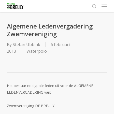
Menu
Skip
to
search
main
content
Algemene Ledenvergadering
Zwemvereniging
By
Stefan Ubbink
6 februari
2013
Waterpolo
Het bestuur nodigt alle leden uit voor de ALGEMENE
LEDENVERGADERING van:
Zwemvereniging DE BREULY