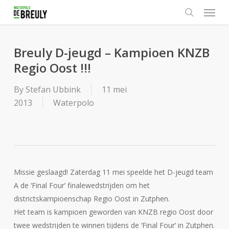
Menu
Skip
to
search
main
content
Breuly D-jeugd – Kampioen KNZB
Regio Oost !!!
By
Stefan Ubbink
11 mei
2013
Waterpolo
Missie geslaagd! Zaterdag 11 mei speelde het D-jeugd team
A de ‘Final Four’ finalewedstrijden om het
districtskampioenschap Regio Oost in Zutphen.
Het team is kampioen geworden van KNZB regio Oost door
twee wedstrijden te winnen tijdens de ‘Final Four’ in Zutphen.