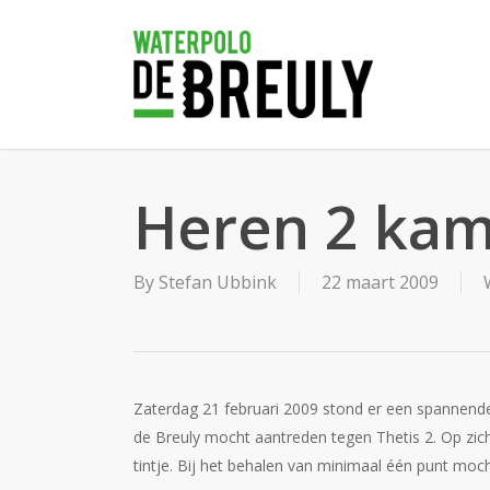
Skip
to
main
content
Heren 2 ka
By
Stefan Ubbink
22 maart 2009
Zaterdag 21 februari 2009 stond er een spannend
de Breuly mocht aantreden tegen Thetis 2. Op zi
tintje. Bij het behalen van minimaal één punt mo