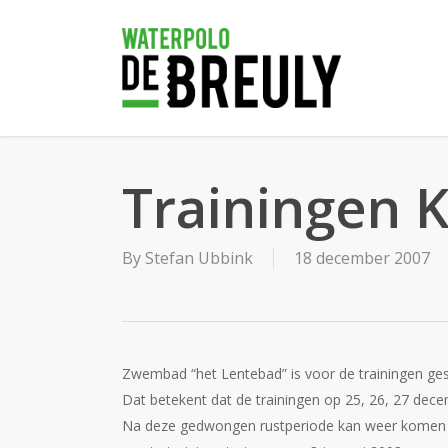
Skip
to
main
content
Trainingen 
By
Stefan Ubbink
18 december 2007
Zwembad “het Lentebad” is voor de trainingen ges
Dat betekent dat de trainingen op 25, 26, 27 dece
Na deze gedwongen rustperiode kan weer komen t