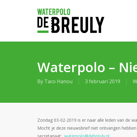
Skip
to
main
content
Waterpolo – Ni
By
Taco Hanou
3 februari 2019
W
Zondag 03-02-2019 is er naar alle leden van de w
Mocht je deze nieuwsbrief niet ontvangen hebben
secretariaat:
waterpolo@debreuly.nl