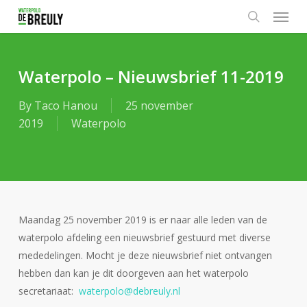
Menu
Skip
to
search
main
content
Waterpolo – Nieuwsbrief 11-2019
By
Taco Hanou
25 november
2019
Waterpolo
Maandag 25 november 2019 is er naar alle leden van de
waterpolo afdeling een nieuwsbrief gestuurd met diverse
mededelingen. Mocht je deze nieuwsbrief niet ontvangen
hebben dan kan je dit doorgeven aan het waterpolo
secretariaat:
waterpolo@debreuly.nl